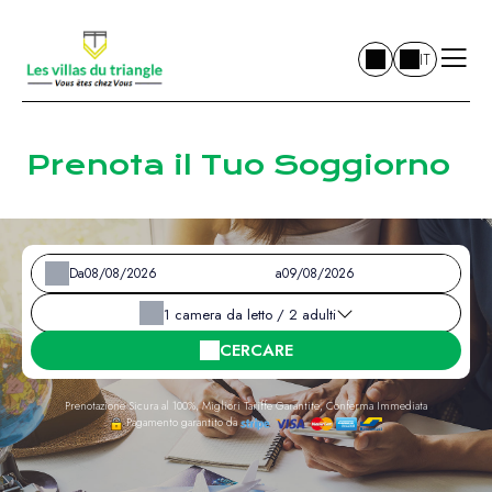
IT
Prenota il Tuo Soggiorno
Da
a
1
camera da letto /
2
adulti
CERCARE
Prenotazione Sicura al 100%, Migliori Tariffe Garantite, Conferma Immediata
Pagamento garantito da